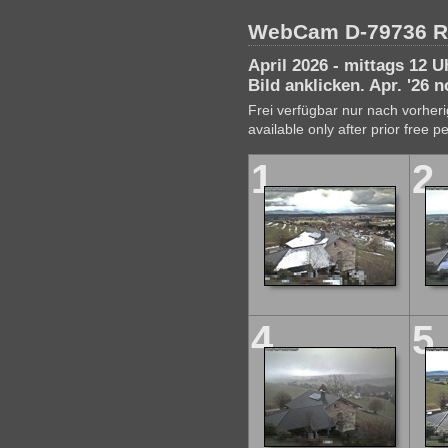
WebCam D-79736 R
April 2026 - mittags 12 U
Bild anklicken. Apr. '26 
Frei verfügbar nur nach vorhe
available only after prior free p
1
2
4
5