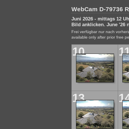
WebCam D-79736 R
Juni 2026 - mittags 12 U
Bild anklicken. June '26 
Frei verfügbar nur nach vorhe
available only after prior free p
10
1
13
1